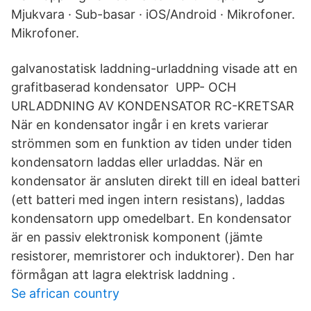
Mjukvara · Sub-basar · iOS/Android · Mikrofoner.
Mikrofoner.
galvanostatisk laddning-urladdning visade att en
grafitbaserad kondensator UPP- OCH
URLADDNING AV KONDENSATOR RC-KRETSAR
När en kondensator ingår i en krets varierar
strömmen som en funktion av tiden under tiden
kondensatorn laddas eller urladdas. När en
kondensator är ansluten direkt till en ideal batteri
(ett batteri med ingen intern resistans), laddas
kondensatorn upp omedelbart. En kondensator
är en passiv elektronisk komponent (jämte
resistorer, memristorer och induktorer). Den har
förmågan att lagra elektrisk laddning .
Se african country