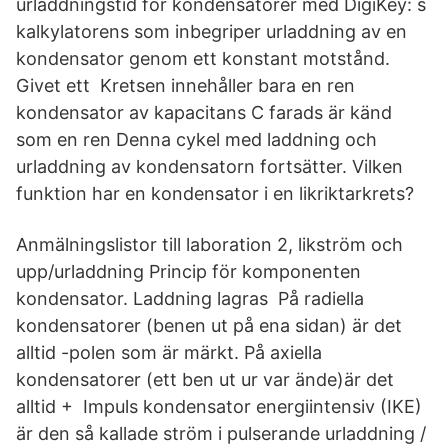
urladdningstid för kondensatorer med DigiKey: s
kalkylatorens som inbegriper urladdning av en
kondensator genom ett konstant motstånd.
Givet ett Kretsen innehåller bara en ren
kondensator av kapacitans C farads är känd
som en ren Denna cykel med laddning och
urladdning av kondensatorn fortsätter. Vilken
funktion har en kondensator i en likriktarkrets?
Anmälningslistor till laboration 2, likström och
upp/urladdning Princip för komponenten
kondensator. Laddning lagras På radiella
kondensatorer (benen ut på ena sidan) är det
alltid -polen som är märkt. På axiella
kondensatorer (ett ben ut ur var ände)är det
alltid + Impuls kondensator energiintensiv (IKE)
är den så kallade ström i pulserande urladdning /