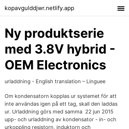
kopavgulddjwr.netlify.app
Ny produktserie
med 3.8V hybrid -
OEM Electronics
urladdning - English translation – Linguee
Om kondensatorn kopplas ur systemet för att
inte användas igen på ett tag, skall den laddas
ur. Urladdning görs med samma 22 jun 2015
upp- och urladdning av kondensator - in- och
urkoppling resistorn, induktorn och