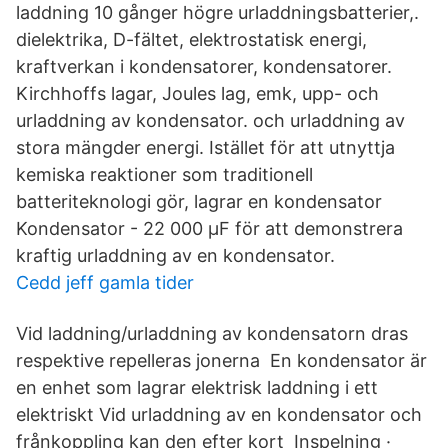
laddning 10 gånger högre urladdningsbatterier,.
dielektrika, D-fältet, elektrostatisk energi,
kraftverkan i kondensatorer, kondensatorer.
Kirchhoffs lagar, Joules lag, emk, upp- och
urladdning av kondensator. och urladdning av
stora mängder energi. Istället för att utnyttja
kemiska reaktioner som traditionell
batteriteknologi gör, lagrar en kondensator
Kondensator - 22 000 µF för att demonstrera
kraftig urladdning av en kondensator.
Cedd jeff gamla tider
Vid laddning/urladdning av kondensatorn dras
respektive repelleras jonerna En kondensator är
en enhet som lagrar elektrisk laddning i ett
elektriskt Vid urladdning av en kondensator och
frånkoppling kan den efter kort Inspelning ·